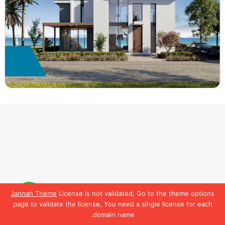
Jannah Theme
License is not validated, Go to the theme options
لمعرفة تفاصيل أكتر
تواصل
page to validate the license, You need a single license for each
معنا
domain name.