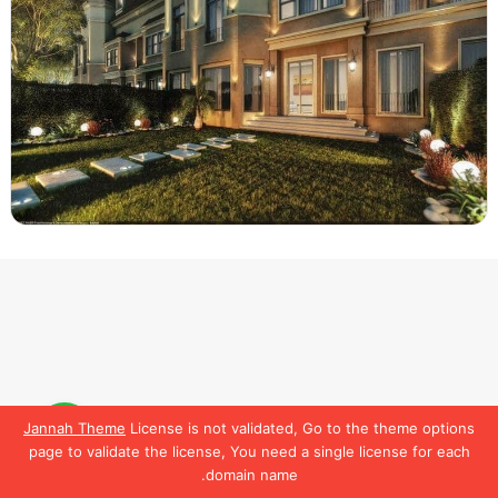
Jannah Theme
License is not validated, Go to the theme options
لمعرفة تفاصيل أكتر
تواصل
page to validate the license, You need a single license for each
معنا
domain name.