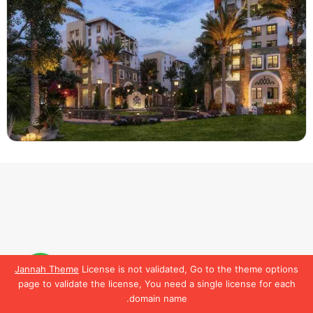
Jannah Theme
License is not validated, Go to the theme options
لمعرفة تفاصيل أكتر
تواصل
page to validate the license, You need a single license for each
معنا
domain name.