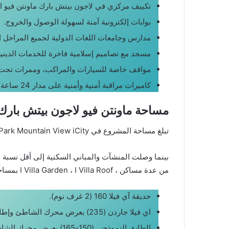
تكييف مركزي في لاجون بيتش بارك ماونتن فيو ال
بوابات إلكترونية آمنة لسهولة الوصول والخروج.
مدارس وجامعات اللغات الدولية لجميع المراحل ال
مسجد مع تصاميم إسلامية فاخرة للخدمات الدينية
مواقف خاصة للسيارات والمراكب، وممرات تحت 
كاميرات مراقبة أمنية وأمنية على مدار 24 ساعة.
مساحة ماونتن فيو لاجون بيتش بارك
تبلغ مساحة المشروع في Lagoon Beach Park Mountain View iCity, حوالي 100 فدان ، مع حدائق وأماكن ترفيهية ومساحات خضراء واسعة تشغل معظم المشروع.
بينما وصلت المنشآت والمباني السكنية إلى أقل نسبة 
من عدة مساكن ، I Villa Garden ، I Villa Roof بمساحات مختلفة ومساحات من هذه المرافق هي كما يلي:
حديقة آي فيلا 160 (2 غرف نوم).
اي فيلا جاردن (235) بعرض محرك الشاطئ وإطلالة على البحيرة.
الطابق النموذجي (150-165) بعرض محرك الشاطئ وإطلالة على البحيرة.