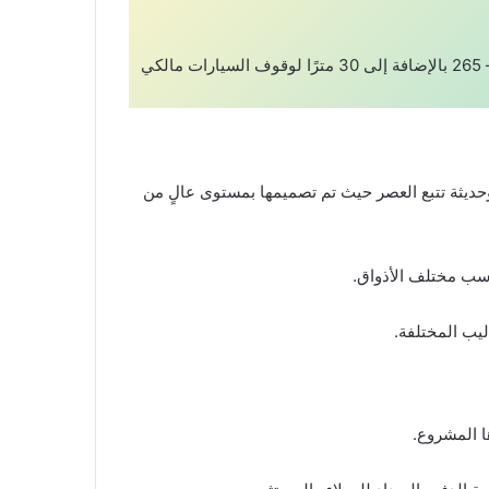
وجميع إصدارات Ivilla Beach تطل مباشرة على البحيرة بمساحات متنوعة حسب إختيار كل عميل بمساحات تبدأ من 270 – 265 بالإضافة إلى 30 مترًا لوقوف السيارات مالكي
حديثة تتبع العصر حيث تم تصميمها بمستوى عالٍ من
ناسب مختلف الأذواق.
ا المشروع.