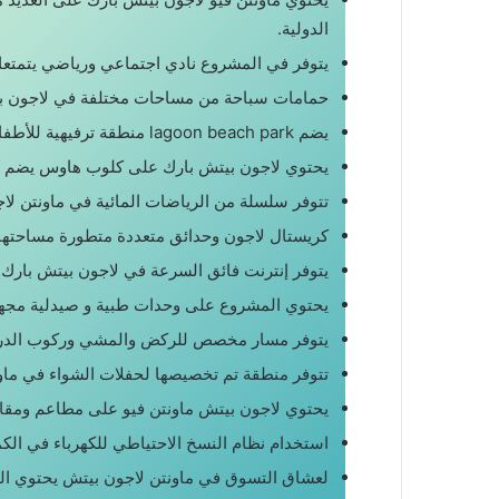
الدولية.
يتوفر في المشروع نادي اجتماعي ورياضي يتمتعان
حمامات سباحة من مساحات مختلفة في لاجون بيتش
يضم lagoon beach park منطقة ترفيهية للأطفال.
يحتوي لاجون بيتش بارك على كلوب هاوس يضم جا
تتوفر سلسلة من الرياضات المائية في ماونتن لا
كريستال لاجون وحدائق متعددة متطورة مساحتها 12 فدانا في ماونتن فيو لاجون بارك القاهرة الجديد
يتوفر إنترنت فائق السرعة في لاجون بيتش بارك.
يحتوي المشروع على وحدات طبية و صيدلية مجه
يتوفر مسار مخصص للركض والمشي وركوب الدراج
تتوفر منطقة تم تخصيصها لحفلات الشواء في ماون
يحتوي لاجون بيتش ماونتن فيو على مطاعم ومقا
استخدام نظام النسخ الاحتياطي للكهرباء في الكم
لعشاق التسوق في ماونتن لاجون بيتش يحتوي ال