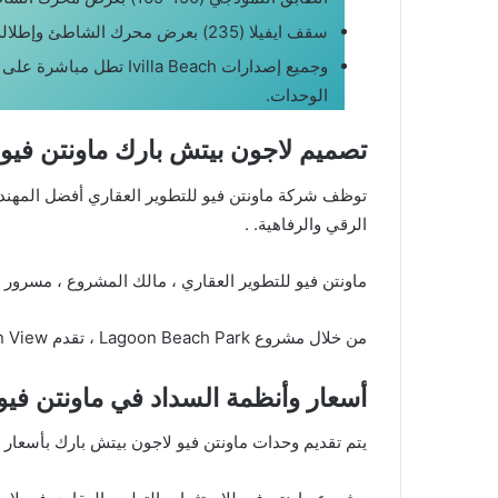
سقف ايفيلا (235) بعرض محرك الشاطئ وإطلالة على البحيرة.
الوحدات.
تصميم لاجون بيتش بارك ماونتن فيو
توظف شركة ماونتن فيو للتطوير العقاري أفضل المهند
الرقي والرفاهية. .
ماونتن فيو للتطوير العقاري ، مالك المشروع ، مسرور ل
من خلال مشروع Lagoon Beach Park ، تقدم Mountain View منظورًا جديدًا للهندسة المعمارية المتقدمة التي تجمع بين الأساليب المختلفة.
أسعار وأنظمة السداد في ماونتن فيو
يتم تقديم وحدات ماونتن فيو لاجون بيتش بارك بأسعار م