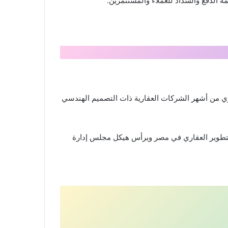
 الدفع والسداد للعملاء والمستثمرين.
قاري من أشهر الشركات العقارية ذات التصميم الهندسي
حيث تأسست عام 2005 وأصبحت واحدة من أكبر شركات التطوير العقاري في مصر ويرأس هيكل مجلس إدارة