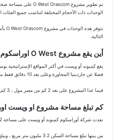
الوحدات ذات الأحجام المختلفة لتناسب جميع الفئات ال
تتوفر
التالية.
أين يقع مشروع O West اوراسكوم
فضلا عن جاردينيا المجاورة وعلى بعد 10 دقائق فقط من منطقة الشيخ زايد.
فيما عدا المشروع على بعد 2 كم من مصر مول ، 3 كم من طريق دهشور ، 7 كم من الطريق الدائري ، 6 كم من ميدان جهينة ، وأخيراً مشروع O West يبعد 10 كم عن ممر أكتوبر.
كم تبلغ مساحة مشروع او ويست او
نفذت شركة أوراسكوم كمبوند أو ويست على مساحة 4.2 مليون متر مربع تعادل 1000 فدان.