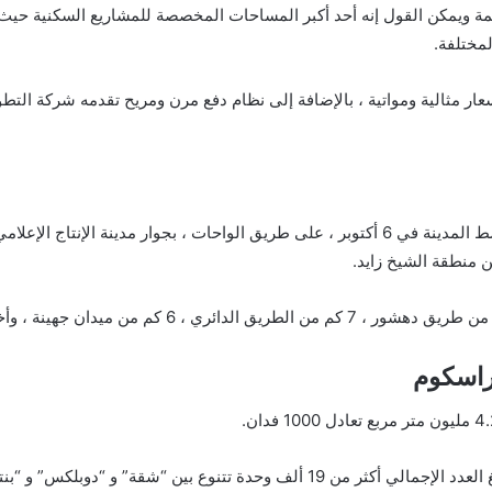
مختلفة.
 هذه الوحدات في مشروع O West Orascom بأسعار مثالية ومواتية ، بالإضافة إلى نظام دفع مرن ومري
يقع كمبوند أو ويست في أكثر المواقع الإستراتيجية بوسط المدينة في 6 أكتوبر ، على طريق الواحات 
راسكوم
من بينها تبلغ مساحة السكن 3.2 مليون متر مربع ، ويبلغ العدد الإجمالي أكثر من 19 