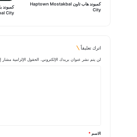
كمبوند هاب تاون Haptown Mostakbal
كمبوند ب
City
al City
اترك تعليقاً
لن يتم نشر عنوان بريدك الإلكتروني.
الحقول الإلزامية مشار إل
ا
ل
ت
ع
ل
ي
ق
الاسم
*
*