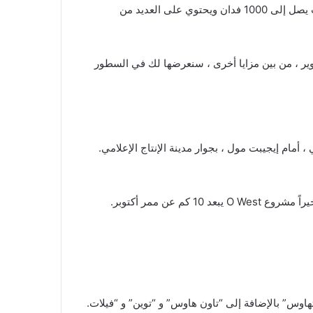
تم تطوير مشروع O West Orascom على مساحة ضخمة ويمكن القول إنه أحد أكبر المساحات المخصصة للمشاريع السكنية حيث يصل إلى 1000 فدان ويحتوي على العديد من
ح تقدمه شركة التطوير ، من بين مزايا أخرى ، سنعرضها لك في السطور
، بجوار مدينة الإنتاج الإعلامي ، أمام إيجيبت مول ، بجوار مدينة الإنتاج الإعلامي.
ألف وحدة تتنوع بين “شقة” و “دوبلكس” و “بنتهاوس” بالإضافة إلى “تاون هاوس” و “توين” و “فيلات.