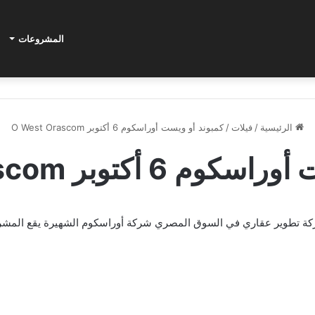
المشروعات
الرئيسية
/
فيلات
/
كمبوند أو ويست أوراسكوم 6 أكتوبر O West Orascom
أكتوبر O West Orascom