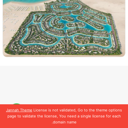
Jannah Theme
License is not validated, Go to the theme options
لمعرفة تفاصيل أكتر
تواصل
page to validate the license, You need a single license for each
معنا
domain name.