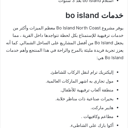
استلام bo island بعد 3 سنوات
خدمات bo island
يوفر مشروع Bo Island North Coast معظم الميزات وأكثر من
خدمات ترفيهية للإستمتاع بكل لحظة تتواجدها داخل القرية ، مما
يجعل Bo Island من أفضل المشاريع على الساحل الشمالي. كما أنه
يعزز تجربة فريدة مليئة بالمرح والراحة في هذا المنتجع وأهم خدمات
Bo Island هي:
إليكتريك ترام لنقل الركاب للشاطئ.
مول تجارى به اشهر الماركات العالمية.
منطقة ألعاب ترفيهية للأطفال.
بحيرات صناعية ذات مناظر خلابة.
هايبر ماركت.
مطاعم وكافيهات .
أكوا بارك على الشاطىء.