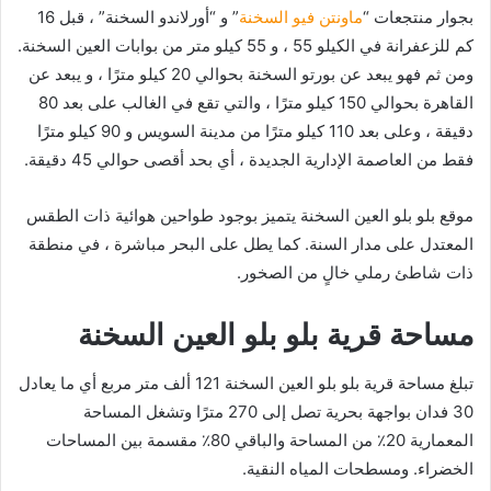
بجوار منتجعات “
ماونتن فيو السخنة
” و “أورلاندو السخنة” ، قبل 16
كم للزعفرانة في الكيلو 55 ، و 55 كيلو متر من بوابات العين السخنة.
ومن ثم فهو يبعد عن بورتو السخنة بحوالي 20 كيلو مترًا ، و يبعد عن
القاهرة بحوالي 150 كيلو مترًا ، والتي تقع في الغالب على بعد 80
دقيقة ، وعلى بعد 110 كيلو مترًا من مدينة السويس و 90 كيلو مترًا
فقط من العاصمة الإدارية الجديدة ، أي بحد أقصى حوالي 45 دقيقة.
موقع بلو بلو العين السخنة يتميز بوجود طواحين هوائية ذات الطقس
المعتدل على مدار السنة. كما يطل على البحر مباشرة ، في منطقة
ذات شاطئ رملي خالٍ من الصخور.
مساحة قرية
بلو بلو العين السخنة
تبلغ مساحة قرية بلو بلو العين السخنة 121 ألف متر مربع أي ما يعادل
30 فدان بواجهة بحرية تصل إلى 270 مترًا وتشغل المساحة
المعمارية 20٪ من المساحة والباقي 80٪ مقسمة بين المساحات
الخضراء. ومسطحات المياه النقية.