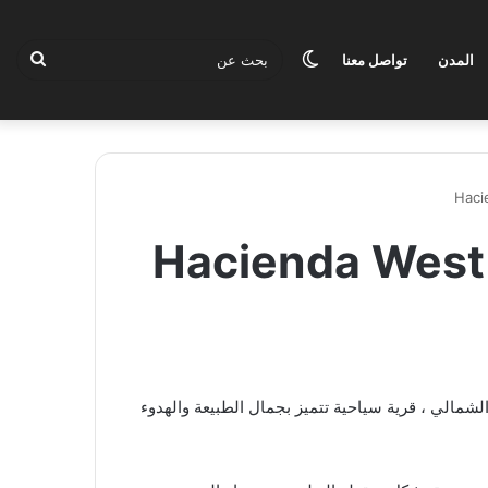
الوضع
بحث
المدن
تواصل معنا
المظلم
عن
ست الساحل الشمالي Hacienda West North
مالي ، قرية سياحية تتميز بجمال الطبيعة والهدوء