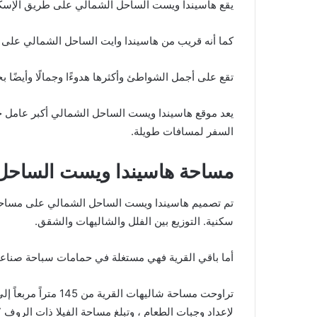
يقع هاسيندا ويست الساحل الشمالي على طريق الإسكندرية مطروح الكيلو 200 وهو قريب من طريق الق
كما أنه قريب من هاسيندا وايت الساحل الشمالي على بعد 65 كم فقط. يعد موقع هاسيندا ويست من أكثر المواقع تميزًا ، لأن بالم هيلز اختارت منطقة القرية بع
تقع على أجمل الشواطئ وأكثرها هدوءًا وجمالًا وأيضًا بجو
يعد موقع هاسيندا ويست الساحل الشمالي أكبر عامل ج
السفر لمسافات طويلة.
مساحة هاسيندا ويست الساحل
سكنية. التوزيع بين الفلل والشاليهات والشقق.
أما باقي القرية فهي مستغلة في حمامات سباحة صناعية
لإعداد وجبات الطعام ، وتبلغ مساحة الفيلا ذات الروف 167 مترًا مربعًا.