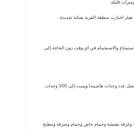
استمتاع والاستجمام في اي وقت دون الحاجة إلى
تم تصميم هاسيندا ويست الساحل الشمالي على مساحة 116 فدان وتبلغ مساحة البناء 21٪ فقط من إجمالي مساحة القرية حيث يصل عدد وحدات هاسيندا ويست إلى 300 وحدات
شاليهات تتكون من غرفتي نوم ، وغرفة معيشة وحمام خاص وحمام وشرفة ومطبخ