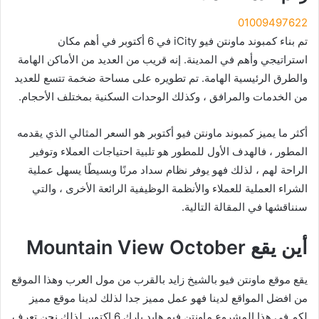
01009497622
تم بناء كمبوند ماونتن فيو iCity في 6 أكتوبر في أهم مكان
استراتيجي وأهم في المدينة. إنه قريب من العديد من الأماكن الهامة
والطرق الرئيسية الهامة. تم تطويره على مساحة ضخمة تتسع للعديد
من الخدمات والمرافق ، وكذلك الوحدات السكنية بمختلف الأحجام.
أكثر ما يميز كمبوند ماونتن فيو أكتوبر هو السعر المثالي الذي يقدمه
المطور ، فالهدف الأول للمطور هو تلبية احتياجات العملاء وتوفير
الراحة لهم ، لذلك فهو يوفر نظام سداد مرنًا وبسيطًا يسهل عملية
الشراء العملية للعملاء والأنظمة الوظيفية الرائعة الأخرى ، والتي
سنناقشها في المقالة التالية.
أين يقع Mountain View October
يقع موقع ماونتن فيو بالشيخ زايد بالقرب من مول العرب وهذا الموقع
من افضل المواقع لدينا فهو عمل مميز جدا لذلك لدينا موقع مميز
لكم في هذا المشروع ماونتن فيو هايد بارك 6 اكتوبر لذلك نحن تعرف