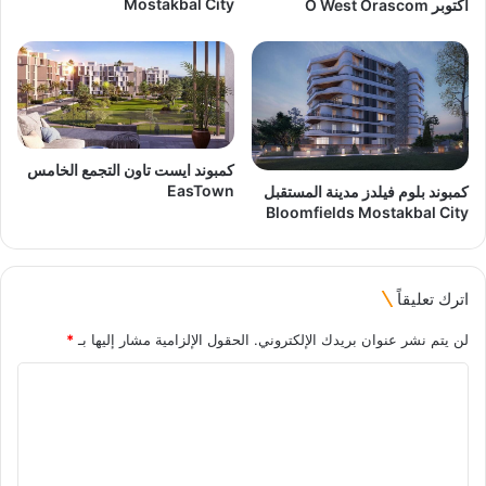
Mostakbal City
أكتوبر O West Orascom
كمبوند ايست تاون التجمع الخامس
EasTown
كمبوند بلوم فيلدز مدينة المستقبل
Bloomfields Mostakbal City
اترك تعليقاً
لن يتم نشر عنوان بريدك الإلكتروني.
الحقول الإلزامية مشار إليها بـ
*
ا
ل
ت
ع